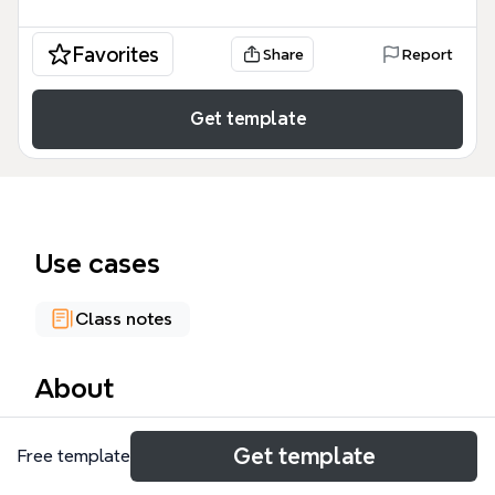
Favorites
Share
Report
Get template
Use cases
Class notes
About
Die Definitionen-Mindmap von Xmind umfasst 129
Get template
Free template
Knoten und bietet eine umfassende Übersicht über
die zentralen Begriffe der Kosten- und