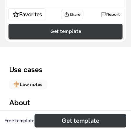
Favorites
Share
Report
Get template
Use cases
Law notes
About
Este mapa mental recopila las declaraciones del
Get template
Free template
juicio del 11-M, organizando a más de 90 testigos y
peritos en cinco grandes bloques: El transporte de