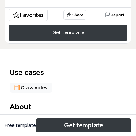
Favorites
Share
Report
Get template
Use cases
Class notes
About
La plantilla 'Datos y Estadísticas' de Xmind es un
Get template
Free template
mapa mental de 40 nodos que cubre los
fundamentos de la estadística aplicada a negocios