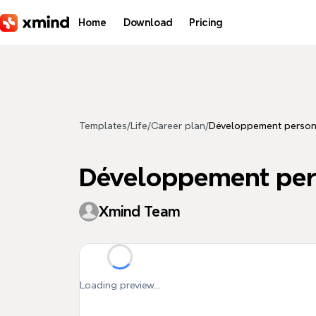
Skip to main content
Home
Download
Pricing
Templates
/
Life
/
Career plan
/
Développement personn
Développement pers
Xmind Team
Loading preview...