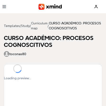
Skip to main content
Curriculum
CURSO ACADÉMICO: PROCESOS
Templates
/
Study
/
/
map
COGNOSCITIVOS
CURSO ACADÉMICO: PROCESOS
COGNOSCITIVOS
toconas80
Loading preview...