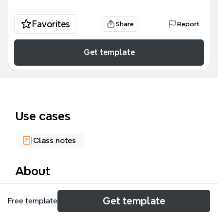
Favorites
Share
Report
Get template
Use cases
Class notes
About
El mapa mental 'Cultura China' es una guía visual de
Get template
Free template
52 nodos que abarca la historia, la ciencia y la
geografía de China. Está organizado en tres ramas