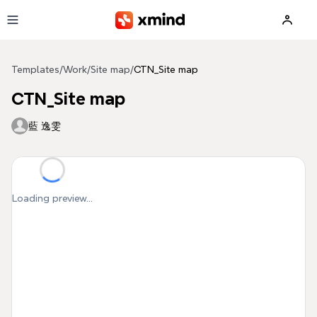
Skip to main content
Templates
/
Work
/
Site map
/
CTN_Site map
CTN_Site map
藍 逸雯
Loading preview...