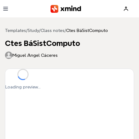
Skip to main content
Templates
/
Study
/
Class notes
/
Ctes BáSistComputo
Ctes BáSistComputo
Miguel Angel Cáceres
Loading preview...