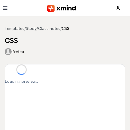
Skip to main content
Templates
/
Study
/
Class notes
/
CSS
CSS
ifretea
Loading preview...