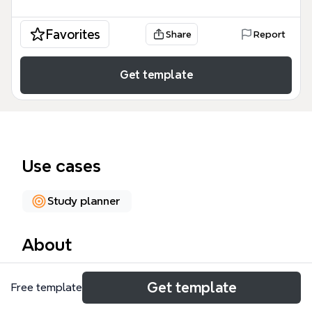
Favorites
Share
Report
Get template
Use cases
Study planner
About
O Cronograma de Atividades é um template de
Get template
Free template
mind map para organizar tarefas acadêmicas e de
pesquisa, com 98 nós distribuídos em três grandes