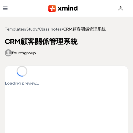
Skip to main content
Templates
/
Study
/
Class notes
/
CRM顧客關係管理系統
CRM顧客關係管理系統
fourthgroup
Loading preview...