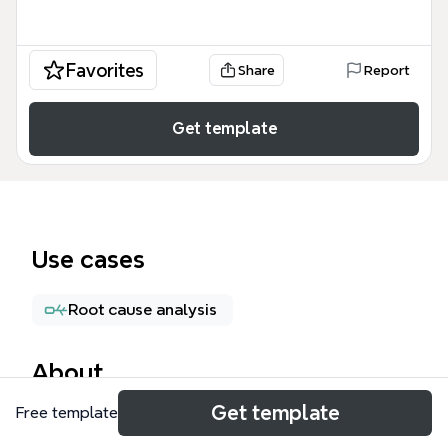
Favorites
Share
Report
Get template
Use cases
Root cause analysis
About
Get template
Free template
CPS 創意問題解決法 流程示意圖 模板是一款專為產品
開發與問題解決設計的專業工具，涵蓋了從目標設定到