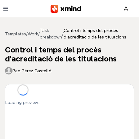
Skip to main content
Task
Control i temps del procés
Templates
/
Work
/
/
breakdown
d'acreditació de les titulacions
Control i temps del procés
d'acreditació de les titulacions
Pep Pérez Castelló
Loading preview...