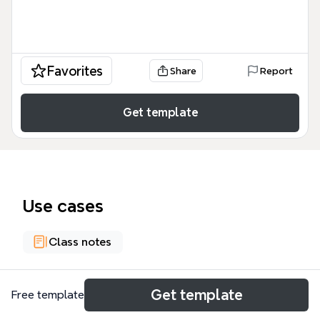
Favorites
Share
Report
Get template
Use cases
Class notes
About
Get template
Free template
O template 'Conhecer costumes e tradições de