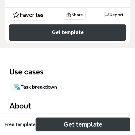
Favorites
Share
Report
Get template
Use cases
Task breakdown
About
Ce modèle de carte mentale Conflit en Ukraine est
Get template
Free template
un outil stratégique conçu pour les responsables de
la sécurité des systèmes d'information (RSSI) et les