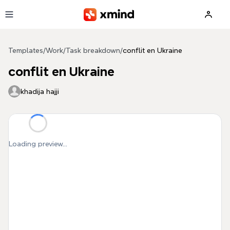
Skip to main content
Templates
/
Work
/
Task breakdown
/
conflit en Ukraine
conflit en Ukraine
khadija hajji
Loading preview...