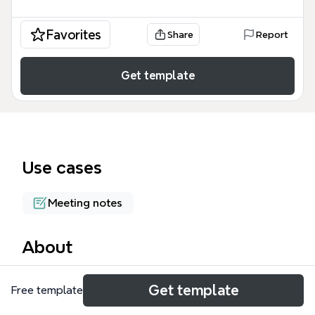
Favorites
Share
Report
Get template
Use cases
Meeting notes
About
La plantilla 'Conferencia de Bienvenida' de Xmind es
Get template
Free template
un mapa mental diseñado para facilitar la apertura
de una conferencia o entrenamiento, con 60 nodos