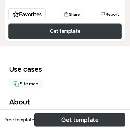
Favorites
Share
Report
Get template
Use cases
Site map
About
El template CONAREC.ORG es un mapa mental
Get template
Free template
integral diseñado para el Consejo Nacional de
Residentes de Cardiología (CONAREC) de