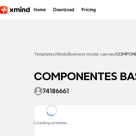
Skip to main content
Home
Download
Pricing
Templates
/
Work
/
Business model canvas
/
COMPONE
COMPONENTES BAS
74186661
Loading preview...