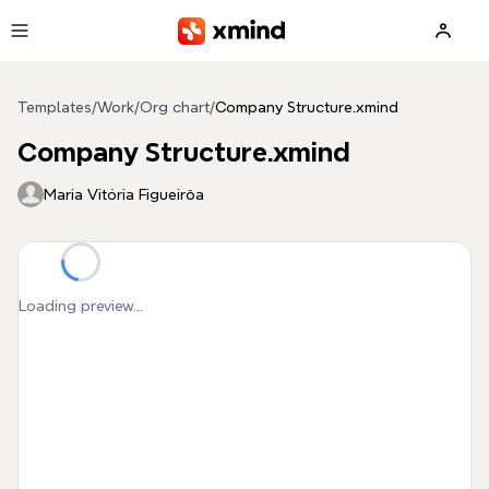
Skip to main content
Templates
/
Work
/
Org chart
/
Company Structure.xmind
Company Structure.xmind
Maria Vitória Figueirôa
Loading preview...