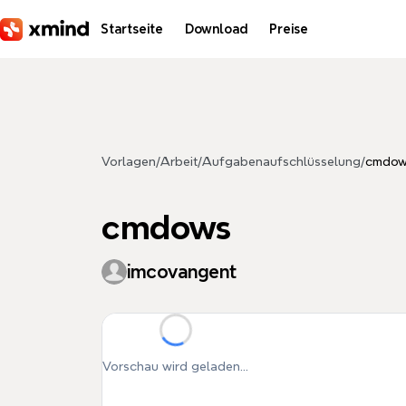
Zum Hauptinhalt springen
Startseite
Download
Preise
Vorlagen
/
Arbeit
/
Aufgabenaufschlüsselung
/
cmdow
cmdows
imcovangent
Vorschau wird geladen...