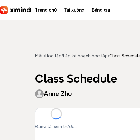
Bỏ qua đến nội dung
Trang chủ
Tải xuống
Bảng giá
Mẫu
/
Học tập
/
Lập kế hoạch học tập
/
Class Schedul
Class Schedule
Anne Zhu
Đang tải xem trước...