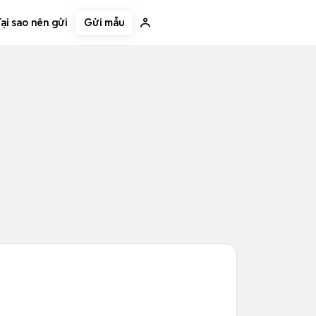
Gửi mẫu
ại sao nên gửi