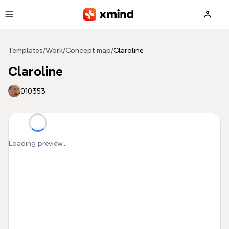
Skip to main content
Templates
/
Work
/
Concept map
/
Claroline
Claroline
010353
Loading preview...