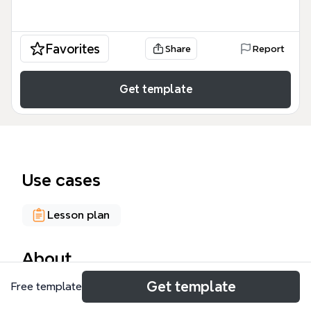
Favorites
Share
Report
Get template
Use cases
Lesson plan
About
Get template
Free template
Este mapa mental 'Ciências Naturais no 9º ano do
E.F.' organiza uma pesquisa sobre o ensino de