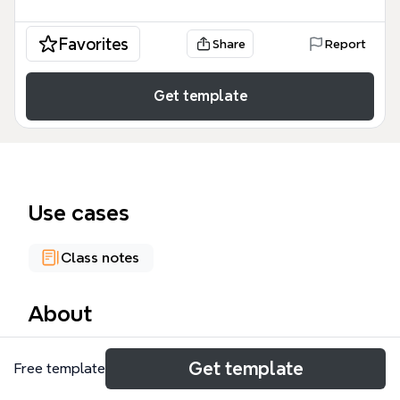
Favorites
Share
Report
Get template
Use cases
Class notes
About
Chrystusa Króla 2011 to mind mapa inspirowana
Get template
Free template
czytaniami liturgicznymi na uroczystość Jezusa
Chrystusa Króla Wszechświata, zawierająca 51