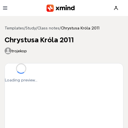
Skip to main content
Templates
/
Study
/
Class notes
/
Chrystusa Króla 2011
Chrystusa Króla 2011
trojekop
Loading preview...