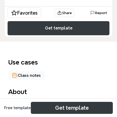
Favorites
Share
Report
Get template
Use cases
Class notes
About
Cette carte mentale CHAPITRE 1 détaille les
Get template
Free template
concepts fondamentaux du marketing stratégique :
segmentation, ciblage, positionnement et couple