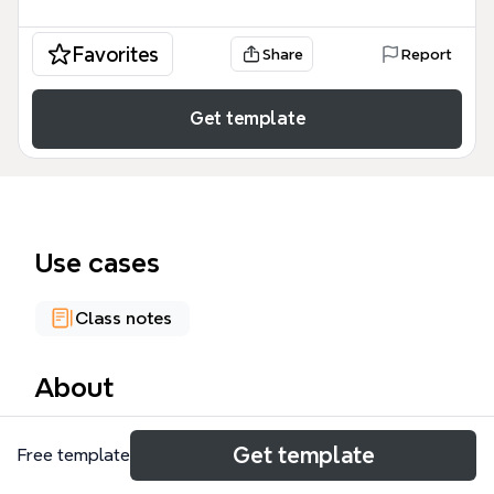
Favorites
Share
Report
Get template
Use cases
Class notes
About
Bản đồ tư duy CHƯƠNG 4: CÁC CÔNG CỤ PHI THUẾ
Get template
Free template
QUAN cung cấp một cái nhìn toàn diện về các biện
pháp quản lý thương mại quốc tế ngoài thuế quan,