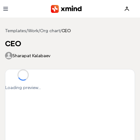
Skip to main content
Templates
/
Work
/
Org chart
/
CEO
CEO
Sharapat Kalabaev
Loading preview...