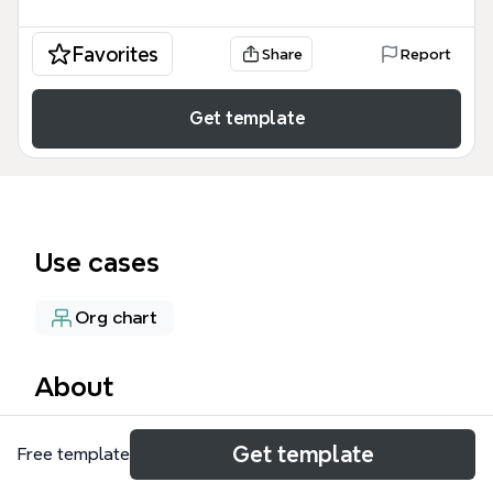
Favorites
Share
Report
Get template
Use cases
Org chart
About
Этот CEO шаблон Xmind представляет собой
Get template
Free template
комплексную организационную структуру и
стратегическую карту управления высшего звена,