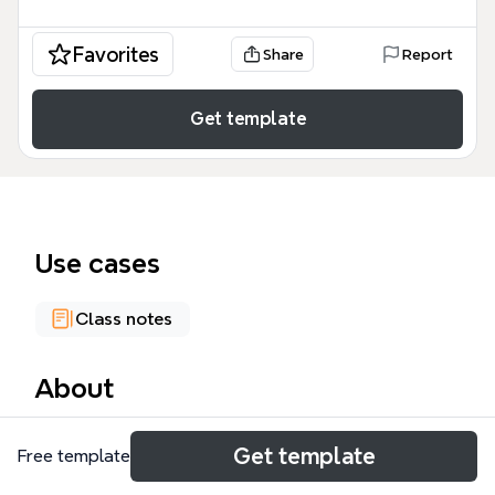
Favorites
Share
Report
Get template
Use cases
Class notes
About
La capa física del modelo OSI es el nivel más bajo
Get template
Free template
del modelo de interconexión de sistemas abiertos,
encargado de la transmisión y recepción de señales