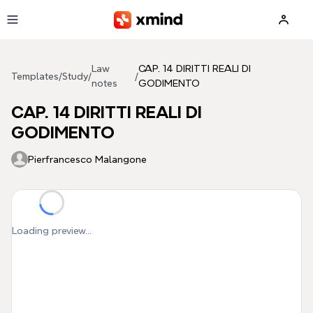
Skip to main content
Law
CAP. 14 DIRITTI REALI DI
Templates
/
Study
/
/
notes
GODIMENTO
CAP. 14 DIRITTI REALI DI
GODIMENTO
Pierfrancesco Malangone
Loading preview...