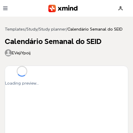
Skip to main content
Templates
/
Study
/
Study planner
/
Calendário Semanal do SEID
Calendário Semanal do SEID
EVejiYpoij
Loading preview...