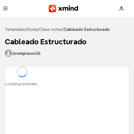
Skip to main content
Templates
/
Study
/
Class notes
/
Cableado Estructurado
Cableado Estructurado
JoseIgnacio26
Loading preview...