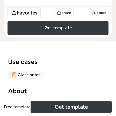
Favorites
Share
Report
Get template
Use cases
Class notes
About
El template 'Cableado Estructurado' es un mapa
Get template
Free template
mental de 73 nodos diseñado para estudiantes y
profesionales de redes que cubre los fundamentos