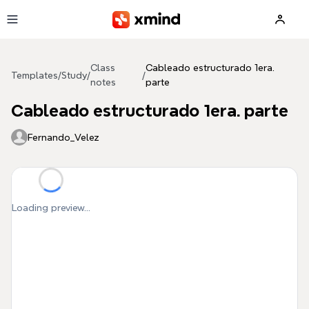
Skip to main content
Class
Cableado estructurado 1era.
Templates
/
Study
/
/
notes
parte
Cableado estructurado 1era. parte
Fernando_Velez
Loading preview...