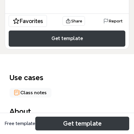
Favorites
Share
Report
Get template
Use cases
Class notes
About
Get template
Free template
Este mapa mental de Cableado estructurado 1era.
parte cubre los fundamentos de redes, incluyendo