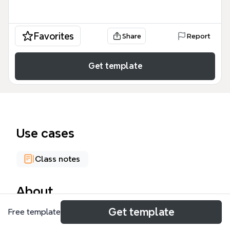
Favorites
Share
Report
Get template
Use cases
Class notes
About
Get template
Free template
Este mapa mental sobre 'CABLE ESTRUCTURADO
1ra Parte' cubre los fundamentos de redes de