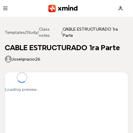
Skip to main content
Class
CABLE ESTRUCTURADO 1ra
Templates
/
Study
/
/
notes
Parte
CABLE ESTRUCTURADO 1ra Parte
JoseIgnacio26
Loading preview...