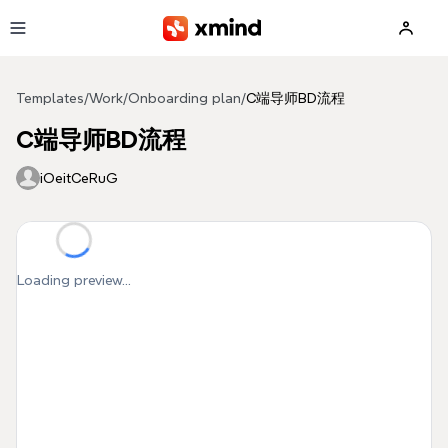
Skip to main content
Templates
/
Work
/
Onboarding plan
/
C端导师BD流程
C端导师BD流程
iOeitCeRuG
Loading preview...