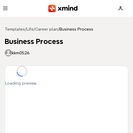
Skip to main content
Templates
/
Life
/
Career plan
/
Business Process
Business Process
kkm0526
Loading preview...