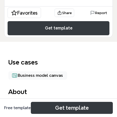
Favorites
Share
Report
Get template
Use cases
Business model canvas
About
Le modèle de mind map 'Business Plan' d'Xmind est
Get template
Free template
un outil structuré pour les entrepreneurs,
consultants et chefs d'entreprise qui souhaitent