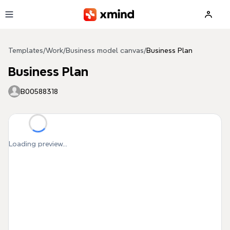
Skip to main content
Templates
/
Work
/
Business model canvas
/
Business Plan
Business Plan
B00588318
Loading preview...