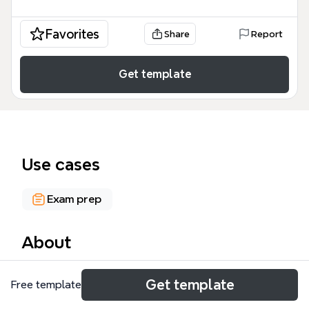
Favorites
Share
Report
Get template
Use cases
Exam prep
About
La carte mentale Brevet 2017 détaille l'intégralité du
Get template
Free template
Diplôme National du Brevet (DNB) pour la session
2017, avec 87 nœuds couvrant le contrôle continu