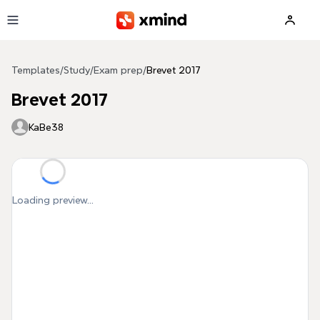
Skip to main content
Templates
/
Study
/
Exam prep
/
Brevet 2017
Brevet 2017
KaBe38
Loading preview...