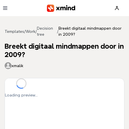
Skip to main content
Decision
Breekt digitaal mindmappen door
Templates
/
Work
/
/
tree
in 2009?
Breekt digitaal mindmappen door in
2009?
xmalik
Loading preview...