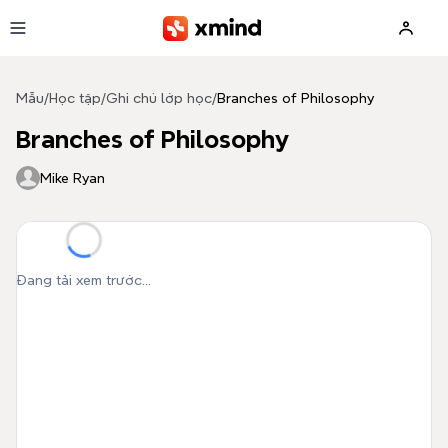
Bỏ qua đến nội dung
Mẫu
/
Học tập
/
Ghi chú lớp học
/
Branches of Philosophy
Branches of Philosophy
Mike Ryan
Đang tải xem trước...