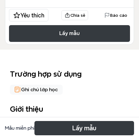
Yêu thích
Chia sẻ
Báo cáo
Lấy mẫu
Trường hợp sử dụng
Ghi chú lớp học
Giới thiệu
The Branches of Philosophy mind map template
Lấy mẫu
Mẫu miễn phí
covers 8 major branches of philosophy with 21
nodes, including Metaphysics (cosmology,