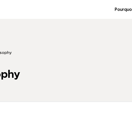
Pourquo
osophy
ophy