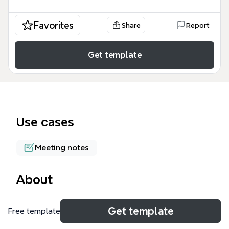
Favorites
Share
Report
Get template
Use cases
Meeting notes
About
Der Bison Cloud Alpha Workshop Mindmap bietet
Get template
Free template
eine strukturierte Übersicht über 26 Knoten, die
kritische Themen für den Betrieb der Bison Cloud