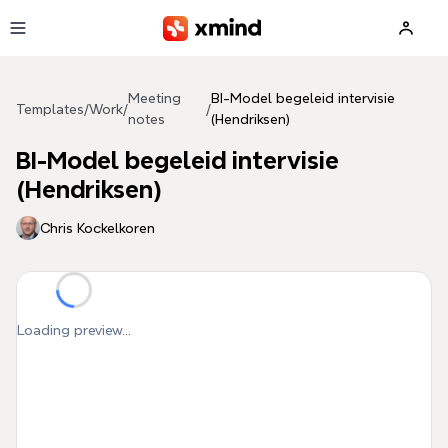
Skip to main content
Meeting
BI-Model begeleid intervisie
Templates
/
Work
/
/
notes
(Hendriksen)
BI-Model begeleid intervisie
(Hendriksen)
Chris Kockelkoren
Loading preview...