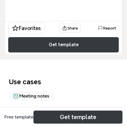
Favorites
Share
Report
Get template
Use cases
Meeting notes
About
Get template
Free template
Het BI-Model begeleid intervisie (Hendriksen) is een