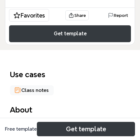
Favorites
Share
Report
Get template
Use cases
Class notes
About
Este mapa mental de Bernardo Mejía Jiménez cubre
Get template
Free template
62 nodos sobre hardware de computadoras,
incluyendo clasificaciones de dispositivos,