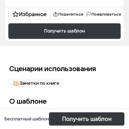
Избранное
Поделиться
Пожаловаться
Получить шаблон
Сценарии использования
Заметки по книге
О шаблоне
La plantilla 'Benjamin Franklin' en Xmind es un mapa
Получить шаблон
Бесплатный шаблон
mental exhaustivo que cubre la vida y obra del
polímata estadounidense, con 85 nodos