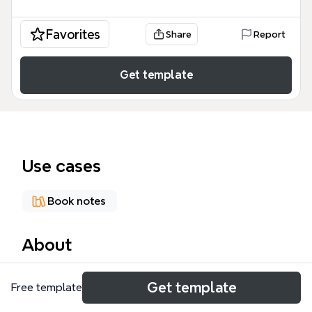
Favorites
Share
Report
Get template
Use cases
Book notes
About
La plantilla 'Benjamin Franklin' en Xmind es un mapa
Get template
Free template
mental exhaustivo que cubre la vida y obra del
polímata estadounidense, con 85 nodos