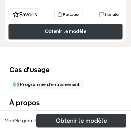
Favoris
Partager
Signaler
Obtenir le modèle
Cas d’usage
Programme d'entraînement
À propos
The BASKETBALL mind map template provides a
Obtenir le modèle
Modèle gratuit
comprehensive 170-node breakdown of basketball
skills, physical conditioning, and game intelligence,