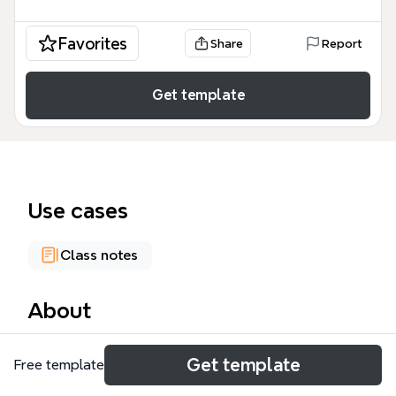
Favorites
Share
Report
Get template
Use cases
Class notes
About
Este mapa mental de Bases de Datos Distribuidas,
Get template
Free template
creado por Mauricio Herrán, Alvaro Daniel Guauque
y Erick Salguero, cubre 201 nodos organizados en 8