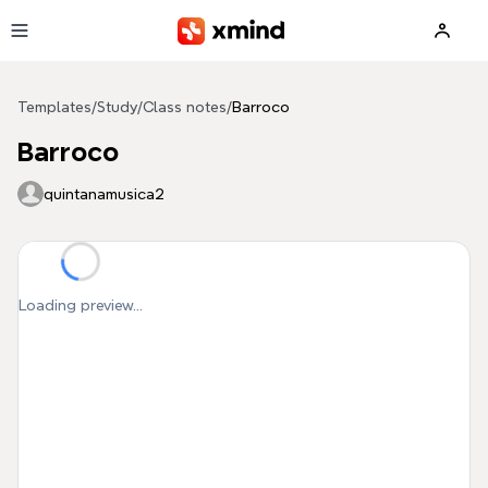
Skip to main content
Templates
/
Study
/
Class notes
/
Barroco
Barroco
quintanamusica2
Loading preview...