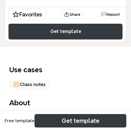
Favorites
Share
Report
Get template
Use cases
Class notes
About
El mapa conceptual 'Barroco' es una plantilla
Get template
Free template
educativa que cubre la música instrumental del
período barroco, con 25 nodos organizados en