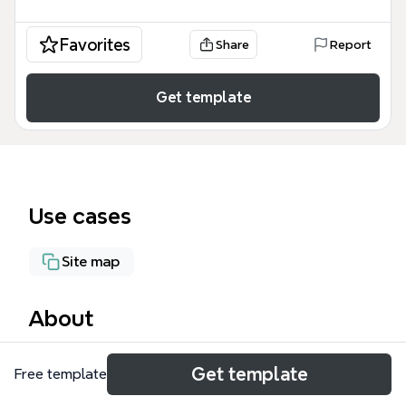
Favorites
Share
Report
Get template
Use cases
Site map
About
BARCODE ZONASI OSCAR LIVING mind map ini
Get template
Free template
adalah alat manajemen inventaris komprehensif
yang mencakup 1123 node untuk mengatur tata