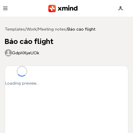
Skip to main content
Templates
/
Work
/
Meeting notes
/
Báo cáo flight
Báo cáo flight
GdpHXyeUOk
Loading preview...