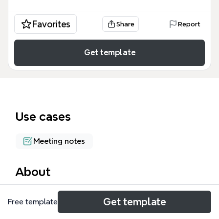
Favorites
Share
Report
Get template
Use cases
Meeting notes
About
Báo cáo flight mind map là một công cụ quản lý dữ
Get template
Free template
liệu chuyên nghiệp dành cho các đại lý du lịch, bộ
phận hành chính và cá nhân cần theo dõi chi tiết các